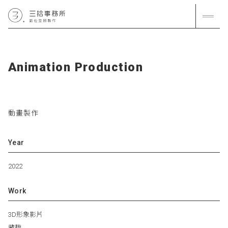
A
n
i
m
a
t
i
o
n
P
r
o
d
u
c
t
i
o
n
動畫製作
Year
2022
Work
3D形象影片
藏馥