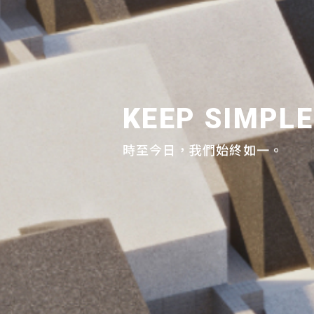
K
E
E
P
S
I
M
P
L
E
時
至
今
日
，
我
們
始
終
如
一
。