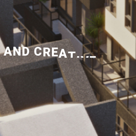
A
N
D
C
R
E
A
T
I
V
E
.